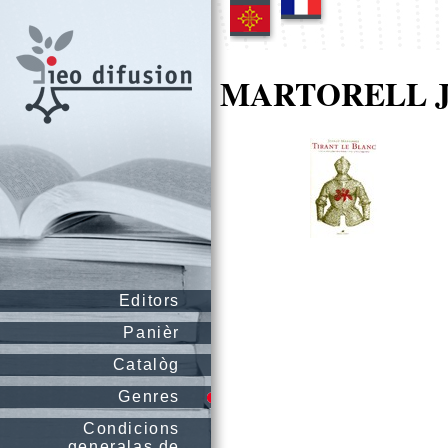
MARTORELL J
Editors
Panièr
Catalòg
Genres
Condicions
generalas de