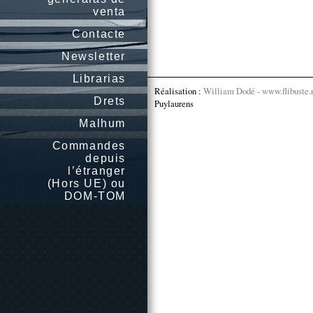
venta
Contacte
Newsletter
Librarias
Réalisation :
William Dodé - www.flibuste.
Drets
Puylaurens
Malhum
Commandes
depuis
l’étranger
(Hors UE) ou
DOM-TOM