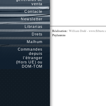
venta
Contacte
Newsletter
Librarias
Réalisation :
William Dodé - www.flibuste.
Drets
Puylaurens
Malhum
Commandes
depuis
l’étranger
(Hors UE) ou
DOM-TOM