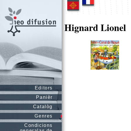
Hignard Lionel
Editors
Panièr
Catalòg
Genres
Condicions
generalas de