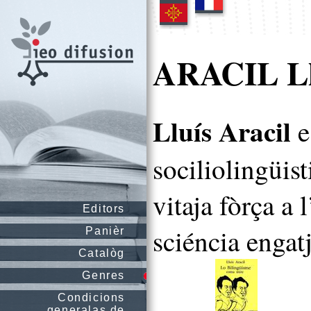
ARACIL Ll
Lluís Aracil
e
sociliolingüist
vitaja fòrça a 
Editors
sciéncia engat
Panièr
Catalòg
Genres
Condicions
generalas de