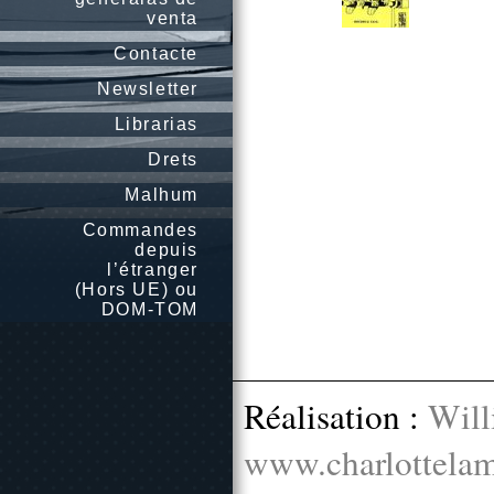
venta
Contacte
Newsletter
Librarias
Drets
Malhum
Commandes
depuis
l’étranger
(Hors UE) ou
DOM-TOM
Réalisation :
Will
www.charlottelam