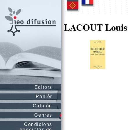
LACOUT Louis
Editors
Panièr
Catalòg
Genres
Condicions
generalas de