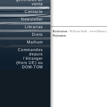
venta
Contacte
Newsletter
Librarias
Réalisation :
William Dodé - www.flibuste.
Drets
Puylaurens
Malhum
Commandes
depuis
l’étranger
(Hors UE) ou
DOM-TOM