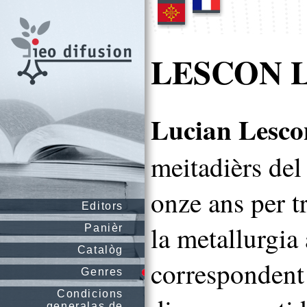
LESCON L
Lucian Lesco
meitadièrs del
onze ans per t
Editors
la metallurgia
Panièr
Catalòg
correspondent 
Genres
Condicions
generalas de