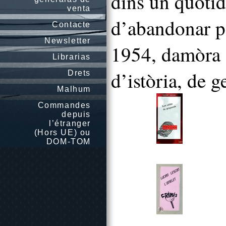
dins un quotid
venta
d’abandonar pe
Contacte
Newsletter
1954, damòra d
Librarias
d’istòria, de 
Drets
Malhum
Commandes
depuis
l’étranger
(Hors UE) ou
DOM-TOM