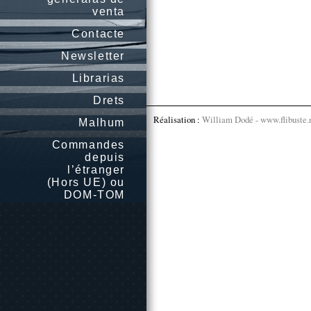
venta
Contacte
Newsletter
Librarias
Drets
Réalisation :
William Dodé - www.flibuste.
Malhum
Commandes
depuis
l’étranger
(Hors UE) ou
DOM-TOM