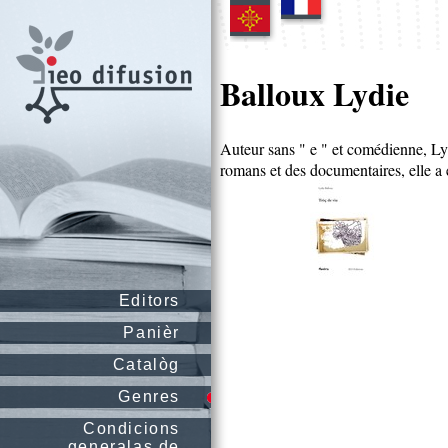
Balloux Lydie
Auteur sans " e " et comédienne, Lydi
romans et des documentaires, elle a é
Editors
Panièr
Catalòg
Genres
Condicions
generalas de