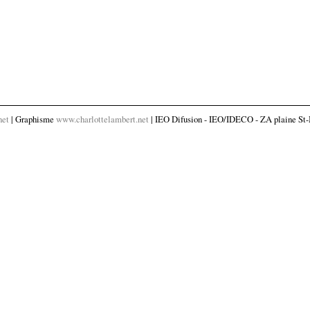
net
| Graphisme
www.charlottelambert.net
| IEO Difusion - IEO/IDECO - ZA plaine St-