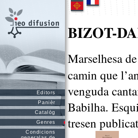
BIZOT-DA
Marselhesa de
camin que l’a
venguda canta
Editors
Babilha. Esqui
Panièr
Catalòg
tresen publica
Genres
Condicions
generalas de