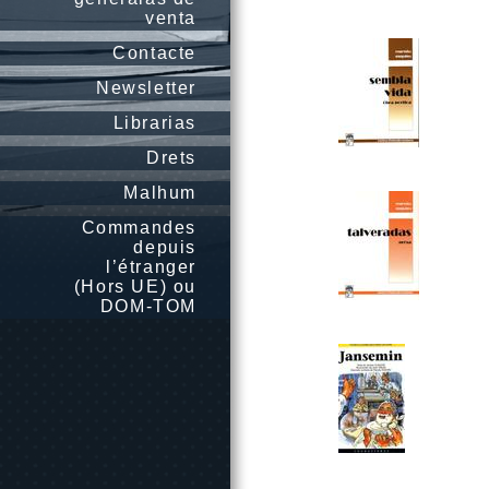
venta
Contacte
Newsletter
Librarias
Drets
Malhum
Commandes
depuis
l’étranger
(Hors UE) ou
DOM-TOM