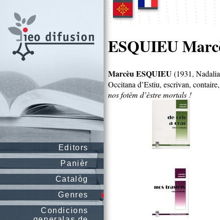
ESQUIEU Marc
Marcèu ESQUIEU
(1931, Nadalia 
Occitana d’Estiu, escrivan, contaire,
nos fotèm d’èstre mortals !
Editors
Panièr
Catalòg
Genres
Condicions
generalas de