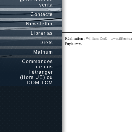
venta
Contacte
Newsletter
Librarias
Réalisation :
William Dodé - www.flibuste.
Drets
Puylaurens
Malhum
Commandes
depuis
l’étranger
(Hors UE) ou
DOM-TOM