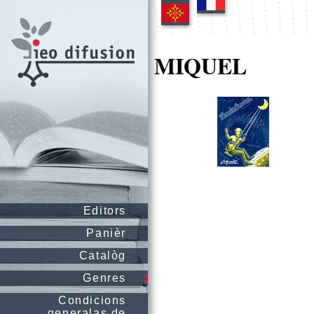
MIQUEL
Editors
Panièr
Catalòg
Genres
Condicions
generalas de