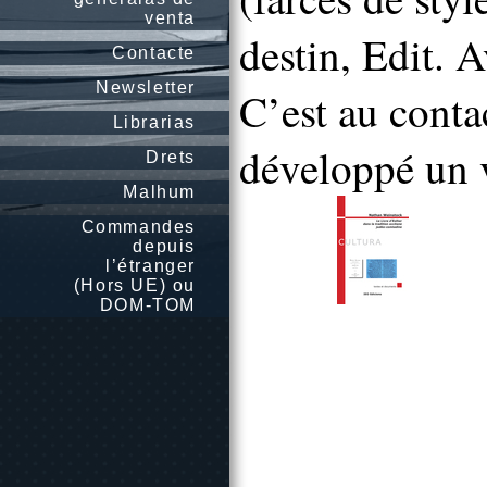
venta
destin, Edit. 
Contacte
Newsletter
C’est au contac
Librarias
développé un v
Drets
Malhum
Commandes
depuis
l’étranger
(Hors UE) ou
DOM-TOM