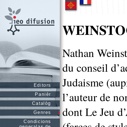
WEINSTOC
Nathan Weinst
du conseil d’a
Judaisme (aupr
Editors
l’auteur de no
Panièr
Catalòg
dont Le Jeu d
Genres
Condicions
(farces de styl
generalas de