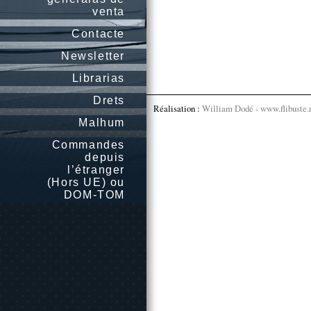
venta
Contacte
Newsletter
Librarias
Drets
Réalisation :
William Dodé - www.flibuste.
Malhum
Commandes
depuis
l’étranger
(Hors UE) ou
DOM-TOM