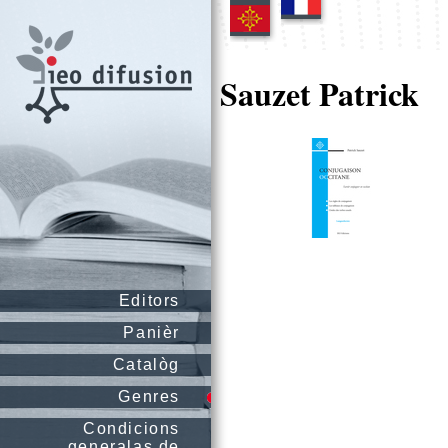
Sauzet Patrick
Editors
Panièr
Catalòg
Genres
Condicions
generalas de