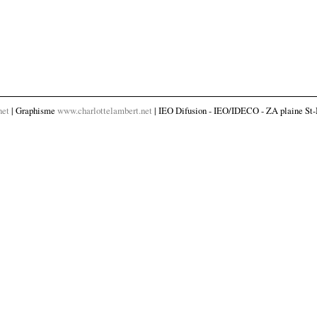
net
| Graphisme
www.charlottelambert.net
| IEO Difusion - IEO/IDECO - ZA plaine St-