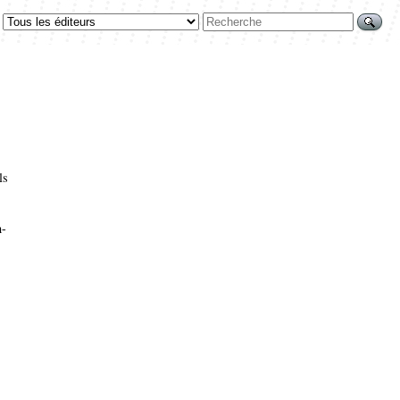
ls
n-