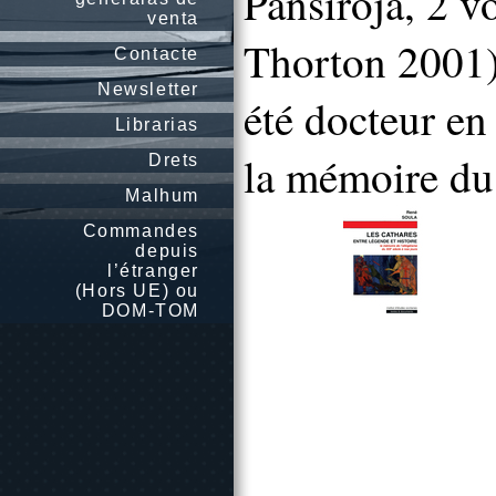
Pansiroja, 2 v
venta
Thorton 2001),
Contacte
Newsletter
été docteur en
Librarias
la mémoire du
Drets
Malhum
Commandes
depuis
l’étranger
(Hors UE) ou
DOM-TOM