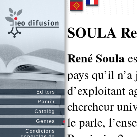
SOULA Re
René Soula
es
pays qu’il n’a 
d’exploitant a
Editors
chercheur unive
Panièr
Catalòg
le parle, l’ens
Genres
Condicions
generalas de