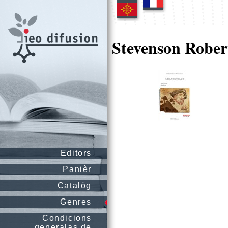
Stevenson Rober
Editors
Panièr
Catalòg
Genres
Condicions
generalas de