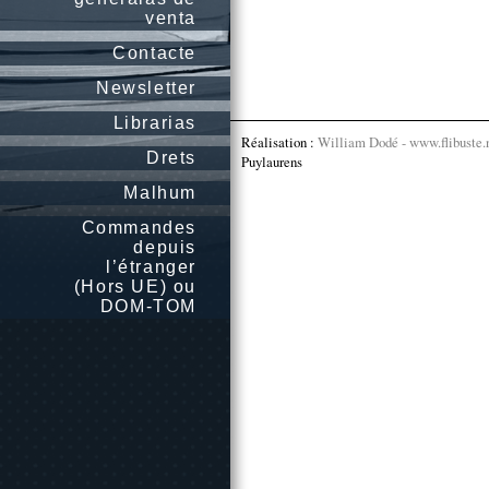
venta
Contacte
Newsletter
Librarias
Réalisation :
William Dodé - www.flibuste.
Drets
Puylaurens
Malhum
Commandes
depuis
l’étranger
(Hors UE) ou
DOM-TOM