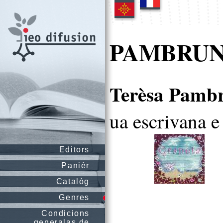
PAMBRUN 
Terèsa Pambr
ua escrivana e
Editors
Panièr
Catalòg
Genres
Condicions
generalas de