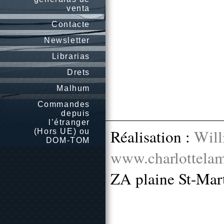
venta
Contacte
Newsletter
Librarias
Drets
Malhum
Commandes
depuis
l’étranger
Réalisation :
Will
(Hors UE) ou
DOM-TOM
www.charlottelam
ZA plaine St-Mar