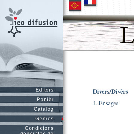
Divers/Divèrs
Editors
Panièr
4. Ensages
Catalòg
Genres
Condicions
generalas de