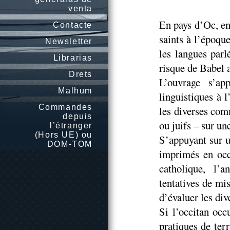
venta
En pays d’Oc, en
Contacte
saints à l’époqu
Newsletter
les langues parl
Librarias
risque de Babel 
Drets
L’ouvrage s’app
Malhum
linguistiques à 
Commandes
les diverses com
depuis
ou juifs – sur un
l’étranger
(Hors UE) ou
S’appuyant sur u
DOM-TOM
imprimés en occi
catholique, l’a
tentatives de mi
d’évaluer les div
Si l’occitan occ
pratiques de ter