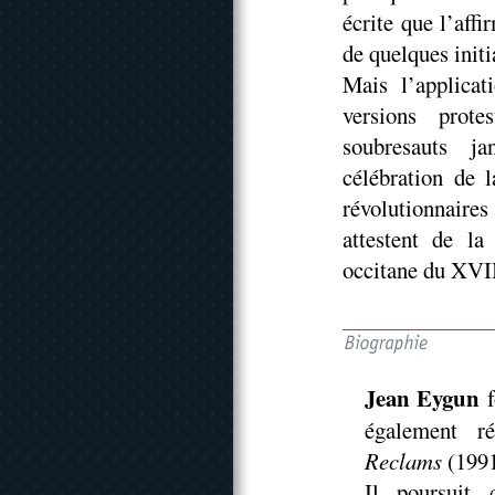
écrite que l’affi
de quelques initi
Mais l’applicat
versions prote
soubresauts ja
célébration de 
révolutionnaire
attestent de la
occitane du XVII
Jean Eygun
également ré
Reclams
(1991
Il poursuit 