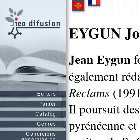
EYGUN Jo
Jean Eygun
f
également réda
Reclams
(1991
Editors
Il poursuit de
Panièr
Catalòg
pyrénéenne et 
Genres
Condicions
generalas de